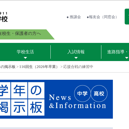
● 推譲会
●報友会（同窓会）
在校生・保護者の方へ
学校生活
入試情報
進路指導・
年の掲示板
>
116回生（2026年卒業）
>
応援合戦の練習中