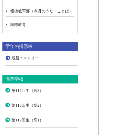
報徳教育部（今月のうた・ことば）
国際教育
学年の掲示板
最新エントリー
高等学校
第117回生（高3）
第118回生（高2）
第119回生（高1）