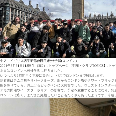
中２ イギリス語学研修(9日目)校外学習(ロンドン)
2024年3月31日
118回生（高2）
,
トップページ【学園・クラブTOPICS】
,
トッ
本日はロンドンへ校外学習に行きました。
いつもより1時間早く学校に集合し、バスでロンドンまで移動します。
到着後はテムズ川をリバークルーズ。船からロンドン塔やタワー・ブリッジ
船を降りてから、見上げるビッグベンに大興奮でした。ウェストミンスター
デモの開催やイースターホリデーの影響で、予定を変更することになり、急
ロンドンは広く、まだまだ経験したいこともたくさんあったようです。今後