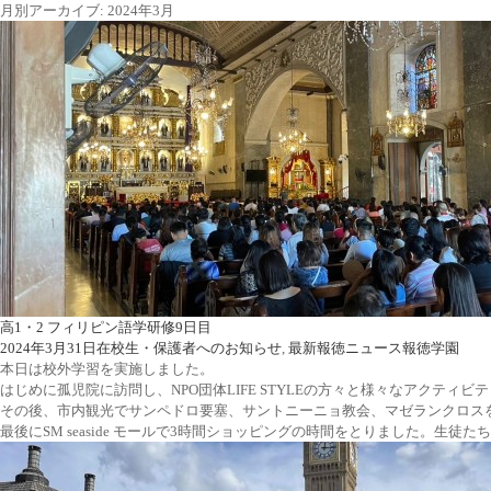
月別アーカイブ: 2024年3月
高1・2 フィリピン語学研修9日目
2024年3月31日
在校生・保護者へのお知らせ
,
最新報徳ニュース
報徳学園
本日は校外学習を実施しました。
はじめに孤児院に訪問し、NPO団体LIFE STYLEの方々と様々なアク
その後、市内観光でサンペドロ要塞、サントニーニョ教会、マゼランクロス
最後にSM seaside モールで3時間ショッピングの時間をとりました。