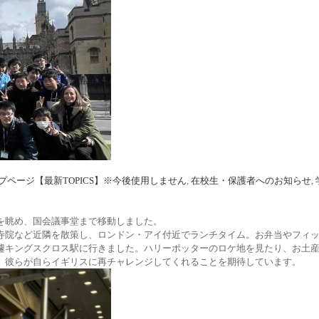
プページ【最新TOPICS】※今後使用しません
,
在校生・保護者へのお知らせ
,
を眺め、国会議事堂まで移動しました。
寺院など近隣を散策し、ロンドン・アイ付近でランチタイム。お弁当やフィッ
遽キングスクロス駅に行きました。ハリーポッターのロケ地を見たり、お土
、彼らが自らイギリスに再チャレンジしてくれることを期待しています。