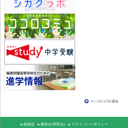
● 推譲会
● 報友会(同窓会)
● プライバシーポリシー