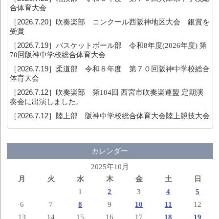
合体育大会
［2026.7.20］
吹奏楽部 コンクール西阪神地区大会 銀賞を
受賞
［2026.7.19］
バスケットボール部 令和8年度(2026年度) 第
70回阪神中学校総合体育大会
［2026.7.19］
柔道部 令和８年度 第７０回阪神中学校総合
体育大会
［2026.7.12］
吹奏楽部 第104回 西宮市吹奏楽連盟 定期演
奏会に出演しました。
［2026.7.12］
陸上部 阪神中学校総合体育大会陸上競技大会
カレンダー
2025年10月
月
火
水
木
金
土
日
1
2
3
4
5
6
7
8
9
10
11
12
13
14
15
16
17
18
19