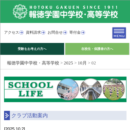
アクセス
資料請求
お問合せ
寄付金
受験をお考えの方へ
在校生・保護者の方へ
報徳学園中学校・高等学校
>
2025
>
10月
>
02
クラブ活動案内
[2025.10.2]