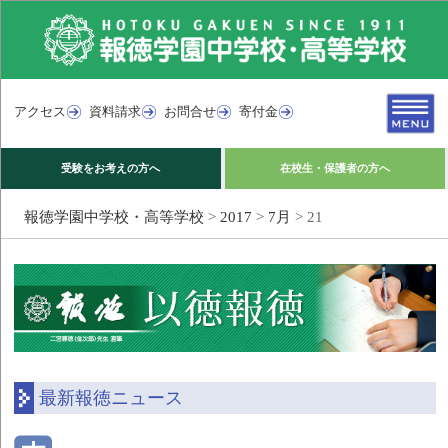
アクセス
資料請求
お問合せ
寄付金
受験をお考えの方へ
在校生・保護者の方へ
報徳学園中学校・高等学校
>
2017
>
7月
>
21
最新報徳ニュース