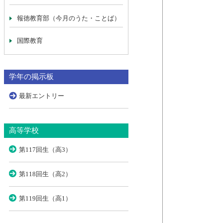
報徳教育部（今月のうた・ことば）
国際教育
学年の掲示板
最新エントリー
高等学校
第117回生（高3）
第118回生（高2）
第119回生（高1）