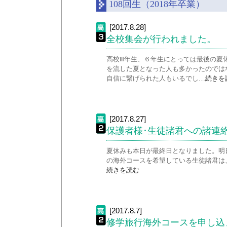
108回生（2018年卒業）
[2017.8.28]
全校集会が行われました。
高校Ⅲ年生、６年生にとっては最後の夏
を流した夏となった人も多かったのでは
自信に繋げられた人もいるでし…
続きを
[2017.8.27]
保護者様･生徒諸君への諸連
夏休みも本日が最終日となりました。明
の海外コースを希望している生徒諸君は
続きを読む
[2017.8.7]
修学旅行海外コースを申し込