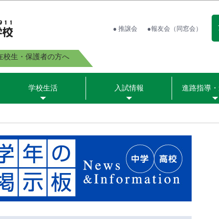
● 推譲会
●報友会（同窓会）
在校生・保護者の方へ
学校生活
入試情報
進路指導・