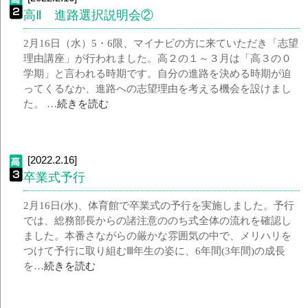
高Ⅱ 進路選択説明会②
2月16日（水）5・6限、マイナビの方に来ていただき「志望
理由講座」が行われました。高２の１～３月は「高３の０
学期」と言われる時期です。自分の進路を決める時期が迫
ってくるなか、進路への志望理由を考える機会を設けまし
た。 …
続きを読む
[2022.2.16]
卒業式予行
2月16日(水)、体育館で卒業式の予行を実施しました。予行
では、総務部長からの諸注意ののち式全体の流れを確認し
ました。本番さながらの厳かな雰囲気の中で、メリハリを
つけて予行に取り組むⅢ年生の姿に、6年間(3年間)の成長
を…
続きを読む