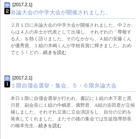
[2017.2.1]
弁論大会の中学大会が開催されました。
２月１日に弁論大会の中学大会が開催されました。中２か
らは４人の弁士が代表として出場し、それぞれの「尊敬す
る人」を熱く語りました。そのなかから、Ａ組の安藤くん
が優秀賞、１組の木嶋くんが学校長賞に輝きました。おめ
でとう！どの…
続きを読む
[2017.2.1]
１限自彊会選挙・集会、５・６限弁論大会
本日１限に自彊会選挙が行われ、書記に１組の木下君と黒
川君、副会長に１組の中嶋君、廣野君、A組の吉田君が立候
補しました。それぞれ立派に立会演説をし、自分の公約を
発表してくれました。またその後の集会では生徒指導部長
の橋本先生…
続きを読む