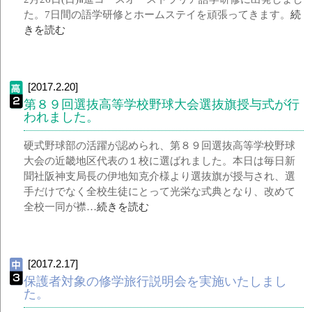
た。7日間の語学研修とホームステイを頑張ってきます。
続
きを読む
[2017.2.20]
第８９回選抜高等学校野球大会選抜旗授与式が行
われました。
硬式野球部の活躍が認められ、第８９回選抜高等学校野球
大会の近畿地区代表の１校に選ばれました。本日は毎日新
聞社阪神支局長の伊地知克介様より選抜旗が授与され、選
手だけでなく全校生徒にとって光栄な式典となり、改めて
全校一同が襟…
続きを読む
[2017.2.17]
保護者対象の修学旅行説明会を実施いたしまし
た。