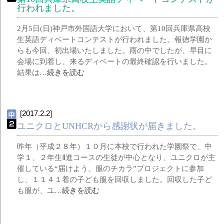
行われました。
2月5日(日)神戸市外国語大学において、第10回兵庫県高校
生英語ディベートコンテストが行われました。報徳学園か
らも今回、初出場いたしました。雨の中でしたが、早目に
会場に到着し、来るディベートの最終確認を行いました。
結果は…
続きを読む
[2017.2.2]
ユニクロとUNHCRから感謝状が届きました。
昨年（平成２８年）１０月に本校で行われた学園祭で、中
学１、２年生Ⅱ進コースの生徒が中心となり、ユニクロが主
催している“届けよう、服のチカラ”プロジェクトに参加
し、１１４１着の子ども服を回収しました。回収した子ど
も服が、ユ…
続きを読む