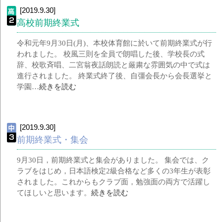
[2019.9.30]
高校前期終業式
令和元年9月30日(月)、本校体育館に於いて前期終業式が行
われました。 校風三則を全員で朗唱した後、学校長の式
辞、校歌斉唱、二宮翁夜話朗読と厳粛な雰囲気の中で式は
進行されました。 終業式終了後、自彊会長から会長選挙と
学園…
続きを読む
[2019.9.30]
前期終業式・集会
9月30日，前期終業式と集会がありました。 集会では、ク
ラブをはじめ，日本語検定2級合格など多くの3年生が表彰
されました。これからもクラブ面，勉強面の両方で活躍し
てほしいと思います。
続きを読む