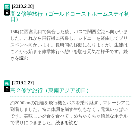
[2019.2.28]
高２修学旅行（ゴールドコーストホームステイ初
日）
15時に西宮北口で集合した後、バスで関西空港へ向かいま
した。これから飛行機に搭乗し、シドニーを経由してブリ
スベンへ向かいます。長時間の移動になりますが、生徒は
これから始まる修学旅行へ想いを馳せ元気な様子です。
続
きを読む
[2019.2.27]
高２修学旅行（東南アジア初日）
約2000kmの距離を飛行機とバスを乗り継ぎ，マレーシアに
到着しました。特に体調を崩す生徒もなく，元気いっぱい
です。美味しい夕食を食べて，めちゃくちゃ綺麗なホテル
で眠りにつきました。
続きを読む