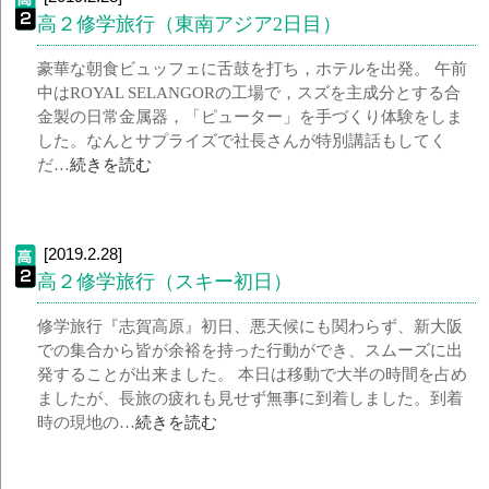
高２修学旅行（東南アジア2日目）
豪華な朝食ビュッフェに舌鼓を打ち，ホテルを出発。 午前
中はROYAL SELANGORの工場で，スズを主成分とする合
金製の日常金属器，「ピューター」を手づくり体験をしま
した。なんとサプライズで社長さんが特別講話もしてく
だ…
続きを読む
[2019.2.28]
高２修学旅行（スキー初日）
修学旅行『志賀高原』初日、悪天候にも関わらず、新大阪
での集合から皆が余裕を持った行動ができ、スムーズに出
発することが出来ました。 本日は移動で大半の時間を占め
ましたが、長旅の疲れも見せず無事に到着しました。到着
時の現地の…
続きを読む