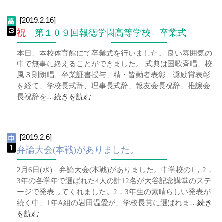
[2019.2.16]
祝
第１０９回報徳学園高等学校 卒業式
本日、本校体育館にて卒業式を行いました。 良い雰囲気の
中で無事に終えることができました。 式典は国歌斉唱、校
風３則朗唱、卒業証書授与、精・皆勤者表彰、奨励賞表彰
を経て、学校長式辞、理事長式辞、報友会長祝辞、推譲会
長祝辞を…
続きを読む
[2019.2.6]
弁論大会(本戦)がありました。
2月6日(水) 弁論大会(本戦)がありました。中学校の1，2，
3年の各学年で選ばれた4人の計12名が大谷記念講堂のステ
ージで発表してくれました。2，3年生の素晴らしい発表が
続く中、1年A組の岩田温愛が、学校長賞に選ばれま…
続き
を読む