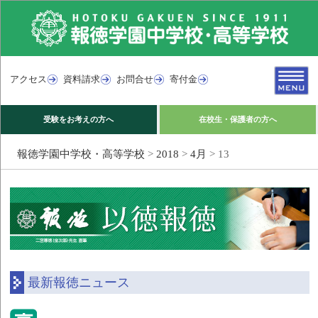
アクセス
資料請求
お問合せ
寄付金
受験をお考えの方へ
在校生・保護者の方へ
報徳学園中学校・高等学校
>
2018
>
4月
>
13
最新報徳ニュース