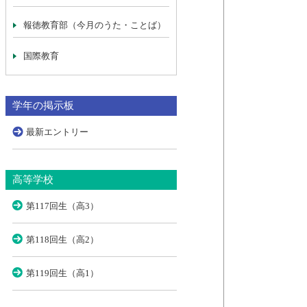
報徳教育部（今月のうた・ことば）
国際教育
学年の掲示板
最新エントリー
高等学校
第117回生（高3）
第118回生（高2）
第119回生（高1）