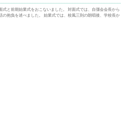
面式と前期始業式をおこないました。 対面式では、自彊会会長から
活の抱負を述べました。 始業式では、校風三則の朗唱後、学校長か