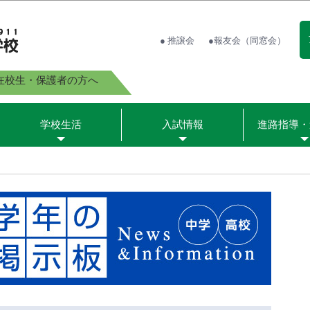
● 推譲会
●報友会（同窓会）
在校生・保護者の方へ
学校生活
入試情報
進路指導・