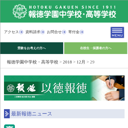
アクセス
資料請求
お問合せ
寄付金
受験をお考えの方へ
在校生・保護者の方へ
報徳学園中学校・高等学校
>
2018
>
12月
>
29
最新報徳ニュース