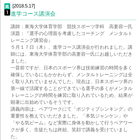
[2018.5.17]
進学コース講演会
講師：東海大学体育学部 競技スポーツ学科 高妻容一氏
演題：『選手の心理面を考慮したコーチング メンタルト
レーニング講習会』
５月１７日（木）、進学コース講演会が行われました。講
師には、東海大学体育学部の高妻容一氏にお越しいただき
ました。
一昔前ですが、日本のスポーツ界は技術練習の時間を多く
確保しているにもかかわらず、メンタルトレーニングは全
く取り入れていませんでした。現在は、日本スポーツ界の
第一線で活躍することができている選手の多くがメンタル
トレーニングの時間を練習に取り入れているため、結果が
顕著に出始めているそうです。
講義内容は、ペアワークにて「ポジティブシンキング」の
重要性を教えていただきました。「本気ジャンケン」や
「やる気ビーム」など実際に身体を動かして行うペアワー
クが多く、生徒たちは終始、笑顔で講義を受けていまし
た。