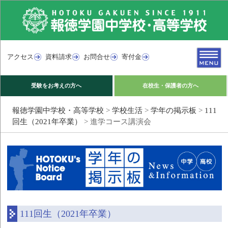
アクセス
資料請求
お問合せ
寄付金
受験をお考えの方へ
在校生・保護者の方へ
報徳学園中学校・高等学校
>
学校生活
>
学年の掲示板
>
111
回生（2021年卒業）
>
進学コース講演会
111回生（2021年卒業）