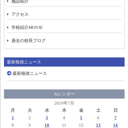
施設紹介
アクセス
学校紹介MOVIE
過去の校長ブログ
最新報徳ニュース
最新報徳ニュース
カレンダー
2019年7月
月
火
水
木
金
土
日
1
2
3
4
5
6
7
8
9
10
11
12
13
14