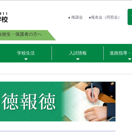
● 推譲会
●報友会（同窓会）
在校生・保護者の方へ
学校生活
入試情報
進路指導・