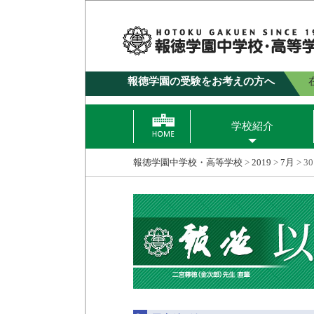
報徳学園の受験をお考えの方へ
学校紹介
報徳学園中学校・高等学校
>
2019
>
7月
>
30