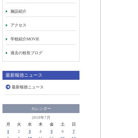
施設紹介
アクセス
学校紹介MOVIE
過去の校長ブログ
最新報徳ニュース
最新報徳ニュース
カレンダー
2019年7月
月
火
水
木
金
土
日
1
2
3
4
5
6
7