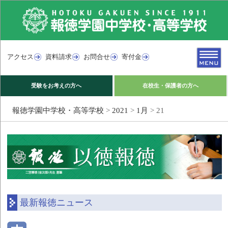
アクセス
資料請求
お問合せ
寄付金
受験をお考えの方へ
在校生・保護者の方へ
報徳学園中学校・高等学校
>
2021
>
1月
>
21
最新報徳ニュース