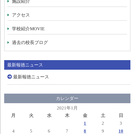
施設紹介
アクセス
学校紹介MOVIE
過去の校長ブログ
最新報徳ニュース
最新報徳ニュース
カレンダー
2021年1月
月
火
水
木
金
土
日
1
2
3
4
5
6
7
8
9
10