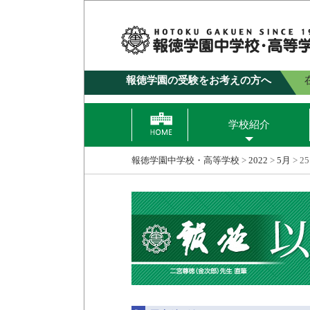
報徳学園の受験をお考えの方へ
学校紹介
報徳学園中学校・高等学校
>
2022
>
5月
>
25