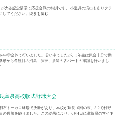
全体が大谷記念講堂で応援合戦の特訓です。 小道具の演出もありクラ
にしてください。
続きを読む
習を中学全体で行いました。暑い中でしたが、3年生は気合十分で動
隊形から各種目の招集、演技、放送の各パートの確認を行いまし
む
兵庫県高校軟式野球大会
明石トーカロ球場で決勝があり、本校が延長10回の末、3-2で村野
目の優勝を飾りました。この結果により、6月4日に滋賀県のマイネ