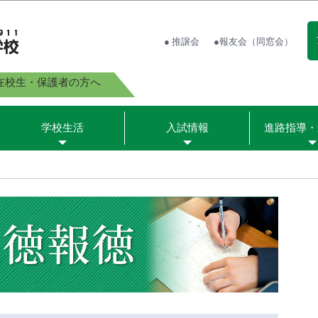
● 推譲会
●報友会（同窓会）
在校生・保護者の方へ
学校生活
入試情報
進路指導・