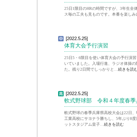
25日1限目のHRの時間ですが、3年生
ス毎の工夫も見ものです。本番を楽しみ
[2022.5.25]
体育大会予行演習
25日5・6限目を使い体育大会の予行演
いていました。入場行進、ラジオ体操の
た。残り2日間でしっかりと…
続きを読
[2022.5.25]
軟式野球部 令和４年度春季
軟式野球の春季兵庫県高校大会は22日、
工業高校にサヨナラ勝ちし、5年ぶり8度
ットスタジアム皇子…
続きを読む