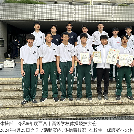
体操部 令和6年度西宮市高等学校体操競技大会
2024年4月29日
クラブ活動案内
,
体操競技部
,
在校生・保護者へのお