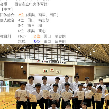
会場 西宮市立中央体育館
【中学】
団体総合
2位
（柳樂、南里、田口）
個人総合 4位 田口 晴史朗
5位 南里 樹
6位 柳樂 研心
種目別 ゆか
２位
田口 晴史朗
跳馬
３位
田口 晴史朗