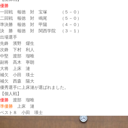
優勝
一回戦 報徳 対 宝塚 （５－０）
二回戦 報徳 対 鳴尾 （５－０）
準決勝 報徳 対 甲陽 （４－０）
決 勝 報徳 対 関西学院 （３－１）
出場選手
先鋒 濱野 燿生
次鋒 下村 利人
中堅 渡部 瑠唯
副将 髙木 寧朗
大将 上床 漣
補欠 小田 瑛士
補欠 西森 陽大
優秀選手に上床漣が選ばれました。
【個人戦】
優勝
渡部 瑠唯
準優勝
上床 漣
ベスト８ 小田 瑛士