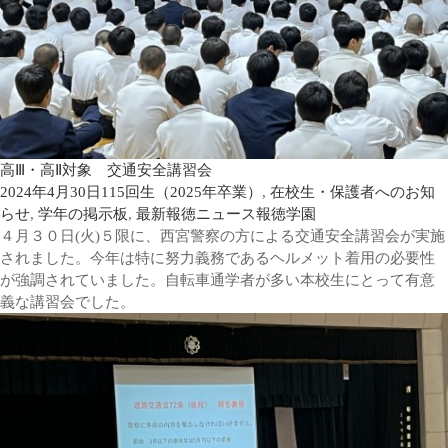
高Ⅲ・高Ⅱ対象 交通安全講習会
2024年4月30日
115回生（2025年卒業）
,
在校生・保護者へのお知
らせ
,
学年の掲示板
,
最新報徳ニュース
報徳学園
４月３０日(火)５限に、西宮警察の方による交通安全講習会が実施
されました。今年は特に努力義務であるヘルメット着用の必要性
が強調されていました。自転車通学者が多い本校生にとって有意
義な講習会でした。