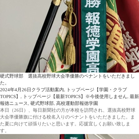
硬式野球部 選抜高校野球大会準優勝のペナントをいただきまし
た。
2024年4月26日
クラブ活動案内
,
トップページ【学園・クラブ
TOPICS】
,
トップページ【最新TOPICS】※今後使用しません
,
最新
報徳ニュース
,
硬式野球部
,
高校運動部
報徳学園
本日（26日）、毎日新聞社の方が本校を訪問され、選抜高校野球
大会準優勝旗に付ける校名入りのペナントをいただきました。ま
た夏に向けて頑張りたいと思います。応援宜しくお願い致しま
す。