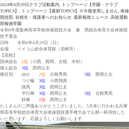
2024年4月29日
クラブ活動案内
,
トップページ【学園・クラブ
TOPICS】
,
トップページ【最新TOPICS】※今後使用しません
,
体操
競技部
,
在校生・保護者へのお知らせ
,
最新報徳ニュース
,
高校運動
部
報徳学園
令和6年度阪神高等学校体操競技大会 兼 県総合体育大会体操競
技予選会
日時 令和6年4月28日（日）
会場 ベイコム総合体育館（尼崎市）
【高校】
団体総合
2位
（小西、西岡、古根、木村）
個人総合
3位
西岡公太
種目別 ゆか
2位
古根秀馬
3位
西岡公太
つり輪
3位
小西翔真
跳馬
3位
西岡公太
平行棒
3位
西岡公太
3位
古根秀馬
鉄棒
1位
西岡公太
たくさんのご声援ありがとうございました。5月末に行われる兵庫
県高等学校総合体育大会体操競技選手権大会でも精一杯演技した
いと思います。応援よろしくお願いします。