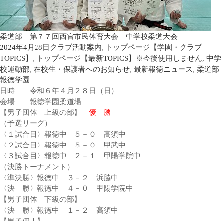
柔道部 第７７回西宮市民体育大会 中学校柔道大会
2024年4月28日
クラブ活動案内
,
トップページ【学園・クラブ
TOPICS】
,
トップページ【最新TOPICS】※今後使用しません
,
中学
校運動部
,
在校生・保護者へのお知らせ
,
最新報徳ニュース
,
柔道部
報徳学園
日時 令和６年４月２８日（日）
会場 報徳学園柔道場
【男子団体 上級の部】
優 勝
（予選リーグ）
〈１試合目〉報徳中 ５－０ 高須中
〈２試合目〉報徳中 ５－０ 甲武中
〈３試合目〉報徳中 ２－１ 甲陽学院中
（決勝トーナメント）
〈準決勝〉報徳中 ３－２ 浜脇中
〈決 勝〉報徳中 ４－０ 甲陽学院中
【男子団体 下級の部】
〈決 勝〉報徳中 １－２ 高須中