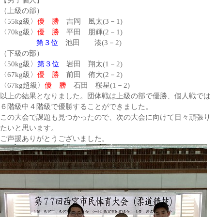
【男子個人】
（上級の部）
〈55kg級〉
優 勝
吉岡 風太(3－1)
〈70kg級〉
優 勝
平田 朋輝(2－1)
第３位
池田 湊(3－2)
（下級の部）
〈50kg級〉
第３位
岩田 翔太(1－2)
〈67kg級〉
優 勝
前田 侑大(2－2)
〈67kg超級〉
優 勝
石田 桜星(1－2)
以上の結果となりました。団体戦は上級の部で優勝、個人戦では
６階級中４階級で優勝することができました。
この大会で課題も見つかったので、次の大会に向けて日々頑張り
たいと思います。
ご声援ありがとうございました。