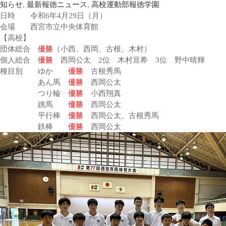
知らせ
,
最新報徳ニュース
,
高校運動部
報徳学園
日時 令和6年4月29日（月）
会場 西宮市立中央体育館
【高校】
団体総合
優勝
（小西、西岡、古根、木村）
個人総合
優勝
西岡公太 2位 木村亘希 3位 野中晴輝
種目別 ゆか
優勝
古根秀馬
あん馬
優勝
西岡公太
つり輪
優勝
小西翔真
跳馬
優勝
西岡公太
平行棒
優勝
西岡公太、古根秀馬
鉄棒
優勝
西岡公太