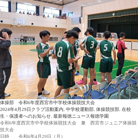
体操部 令和6年度西宮市中学校体操競技大会
2024年4月29日
クラブ活動案内
,
中学校運動部
,
体操競技部
,
在校
生・保護者へのお知らせ
,
最新報徳ニュース
報徳学園
令和6年度西宮市中学校体操競技大会 兼 西宮市ジュニア体操競
技大会
日時 令和6年4月29日（月）