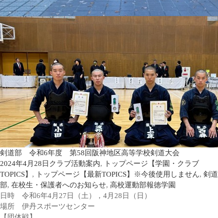
剣道部 令和6年度 第58回阪神地区高等学校剣道大会
2024年4月28日
クラブ活動案内
,
トップページ【学園・クラブ
TOPICS】
,
トップページ【最新TOPICS】※今後使用しません
,
剣道
部
,
在校生・保護者へのお知らせ
,
高校運動部
報徳学園
日時 令和6年4月27日（土），4月28日（日）
場所 伊丹スポーツセンター
【団体戦】