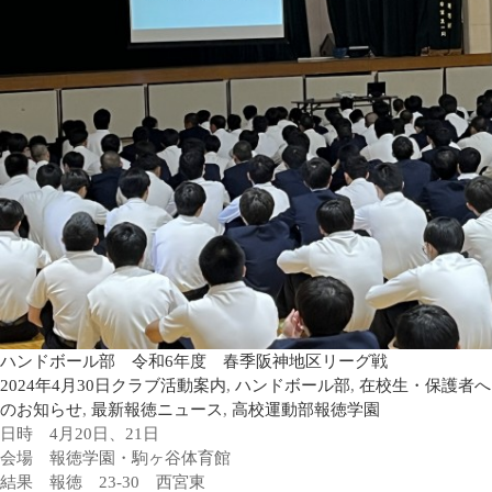
ハンドボール部 令和6年度 春季阪神地区リーグ戦
2024年4月30日
クラブ活動案内
,
ハンドボール部
,
在校生・保護者へ
のお知らせ
,
最新報徳ニュース
,
高校運動部
報徳学園
日時 4月20日、21日
会場 報徳学園・駒ヶ谷体育館
結果 報徳 23-30 西宮東