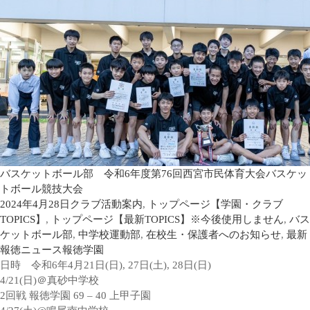
バスケットボール部 令和6年度第76回西宮市民体育大会バスケッ
トボール競技大会
2024年4月28日
クラブ活動案内
,
トップページ【学園・クラブ
TOPICS】
,
トップページ【最新TOPICS】※今後使用しません
,
バス
ケットボール部
,
中学校運動部
,
在校生・保護者へのお知らせ
,
最新
報徳ニュース
報徳学園
日時 令和6年4月21日(日), 27日(土), 28日(日)
4/21(日)＠真砂中学校
2回戦 報徳学園 69 – 40 上甲子園