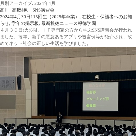
月別アーカイブ: 2024年4月
高Ⅲ・高Ⅱ対象 SNS講習会
2024年4月30日
115回生（2025年卒業）
,
在校生・保護者へのお知
らせ
,
学年の掲示板
,
最新報徳ニュース
報徳学園
４月３０日(火)6限、ＩＴ専門家の方から学ぶSNS講習会が行われ
ました。毎年、新手の悪意あるアプリや被害例等が紹介され、改
めてネット社会の正しい生活を学びました。