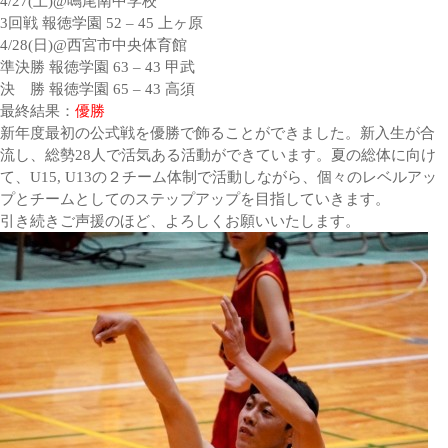
4/27(土)@鳴尾南中学校
3回戦 報徳学園 52 – 45 上ヶ原
4/28(日)@西宮市中央体育館
準決勝 報徳学園 63 – 43 甲武
決 勝 報徳学園 65 – 43 高須
最終結果：
優勝
新年度最初の公式戦を優勝で飾ることができました。新入生が合
流し、総勢28人で活気ある活動ができています。夏の総体に向け
て、U15, U13の２チーム体制で活動しながら、個々のレベルアッ
プとチームとしてのステップアップを目指していきます。
引き続きご声援のほど、よろしくお願いいたします。