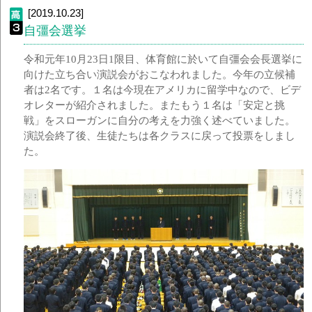
[2019.10.23]
自彊会選挙
令和元年10月23日1限目、体育館に於いて自彊会会長選挙に
向けた立ち合い演説会がおこなわれました。今年の立候補
者は2名です。１名は今現在アメリカに留学中なので、ビデ
オレターが紹介されました。またもう１名は「安定と挑
戦」をスローガンに自分の考えを力強く述べていました。
演説会終了後、生徒たちは各クラスに戻って投票をしまし
た。