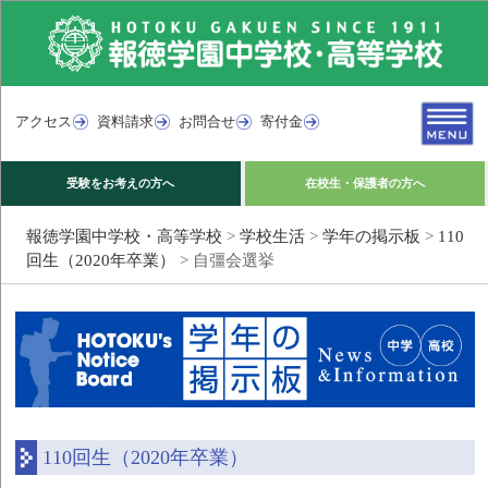
アクセス
資料請求
お問合せ
寄付金
受験をお考えの方へ
在校生・保護者の方へ
報徳学園中学校・高等学校
>
学校生活
>
学年の掲示板
>
110
回生（2020年卒業）
>
自彊会選挙
110回生（2020年卒業）