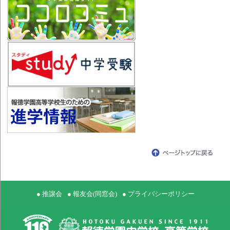
● 推譲会
● 報友会(同窓会)
● プライバシーポリシー