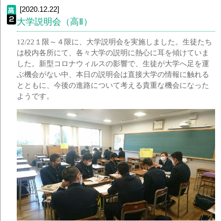
[2020.12.22]
大学説明会（高Ⅱ）
12/22１限～４限に、大学説明会を実施しました。生徒たち
は校内各所にて、各々大学の説明に熱心に耳を傾けていま
した。新型コロナウィルスの影響で、生徒が大学へ足を運
ぶ機会がない中、本日の説明会は直接大学の情報に触れる
とともに、今後の進路について考える貴重な機会になった
ようです。