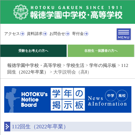
アクセス
資料請求
お問合せ
寄付金
受験をお考えの方へ
在校生・保護者の方へ
報徳学園中学校・高等学校
>
学校生活
>
学年の掲示板
>
112
回生（2022年卒業）
>
大学説明会（高Ⅱ）
112回生（2022年卒業）