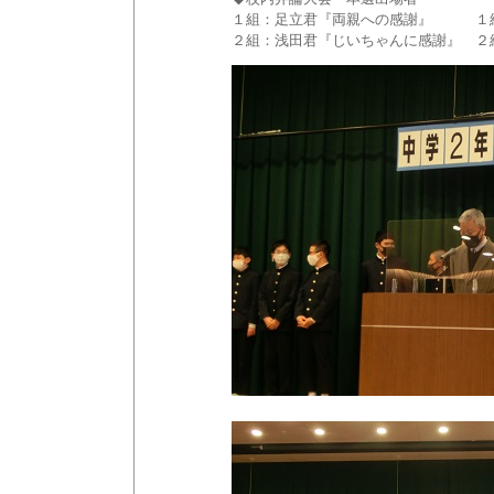
１組：足立君『両親への感謝』 １組
２組：浅田君『じいちゃんに感謝』 ２