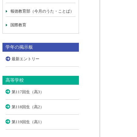
報徳教育部（今月のうた・ことば）
国際教育
学年の掲示板
最新エントリー
高等学校
第117回生（高3）
第118回生（高2）
第119回生（高1）