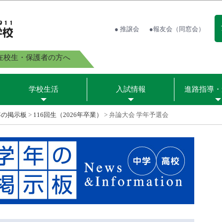
● 推譲会
●報友会（同窓会）
在校生・保護者の方へ
学校生活
入試情報
進路指導・
年の掲示板
>
116回生（2026年卒業）
>
弁論大会 学年予選会