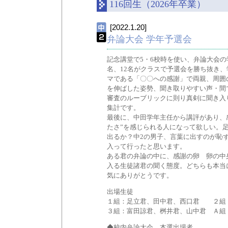
116回生（2026年卒業）
[2022.1.20]
弁論大会 学年予選会
記念講堂で5・6校時を使い、弁論大会
名、12名がクラスで予選会を勝ち抜き、
マである「〇〇への感謝」で両親、周囲
を伸ばした姿勢、聞き取りやすい声・間
審査のルーブリックに則り真剣に聞き入
集計です。
最後に、中田学年主任から講評があり、
たさ”を感じられる人になって欲しい。
出るか？中2の男子、言葉に出すのが恥
入って行ったと思います。
ある君の弁論の中に、感謝の卵 卵の中
入る生徒諸君の聞く態度。どちらも本当
気にありがとうです。
出場生徒
１組：足立君、田中君、西口君 ２組
３組：富田諒君、桝井君、山中君 Ａ組
◆校内弁論大会 本選出場者