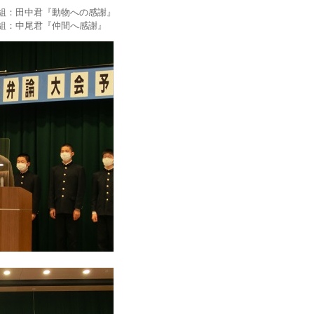
：田中君『動物への感謝』
組：中尾君『仲間へ感謝』