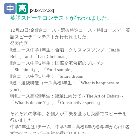
[2022.12.23]
英語スピーチコンテストが行われました。
12月23日(金)Ⅱ進コース・選抜特進コース・特Ⅱコースで、英
語スピーチコンテストが行われました。
発表内容
Ⅱ進コース中学1年生：合唱 クリスマスソング「Jingle
Bells」 and 「Last Christmas」
Ⅱ進コース中学2年生：国際交流合宿のプレゼン
「Shishimai」、「Food sample」
Ⅱ進コース中学3年生：「future dream」
Ⅱ進・選抜特進コース高校Ⅰ年生：「What is happiness to
you?」
特Ⅱコース高校Ⅱ年生：後輩に向けて～The Art of Debate～
「What is debate？」、「Constructive speech」
それぞれの学年、各個人が工夫を凝らし英語でスピーチを
行いました。
中学2年生は1チーム、中学3年～高校Ⅱ年の各学年からは1名
ずつベストスピーチ賞が選ばれました。