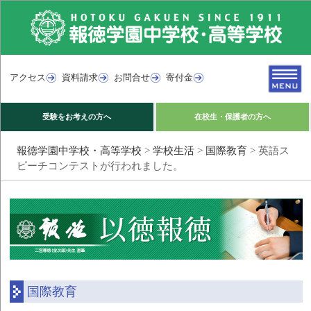
アクセス
資料請求
お問合せ
寄付金
受験をお考えの方へ
在校生・保護者の方へ
報徳学園中学校・高等学校
>
学校生活
>
国際教育
>
英語ス
ピーチコンテストが行われました。
国際教育