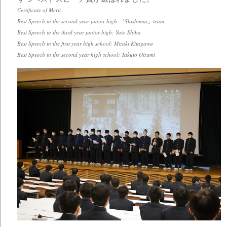
Certificate of Merit
Best Speech in the second year junior high:「Shishimai」team
Best Speech in the third year junior high: Yuto Shiba
Best Speech in the first year high school: Mizuki Kitagawa
Best Speech in the second year high school: Takuto Oizumi