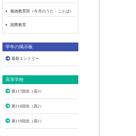
報徳教育部（今月のうた・ことば）
国際教育
学年の掲示板
最新エントリー
高等学校
第117回生（高3）
第118回生（高2）
第119回生（高1）