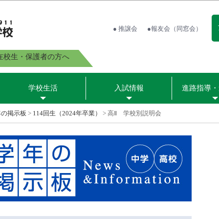
● 推譲会
●報友会（同窓会）
在校生・保護者の方へ
学校生活
入試情報
進路指導・
年の掲示板
>
114回生（2024年卒業）
>
高Ⅱ 学校別説明会