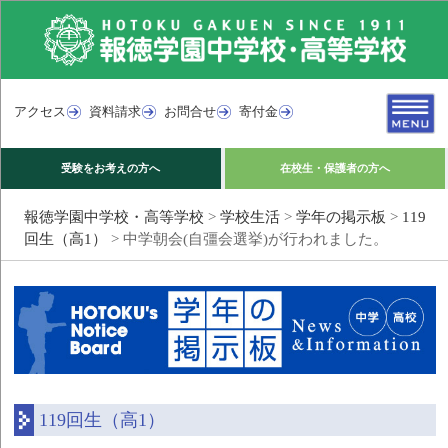
アクセス
資料請求
お問合せ
寄付金
受験をお考えの方へ
在校生・保護者の方へ
報徳学園中学校・高等学校
>
学校生活
>
学年の掲示板
>
119
回生（高1）
>
中学朝会(自彊会選挙)が行われました。
119回生（高1）