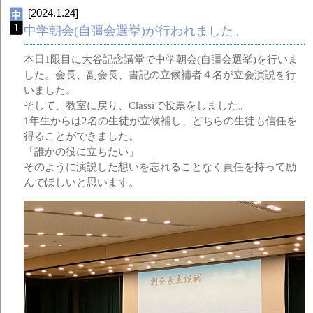
[2024.1.24]
中学朝会(自彊会選挙)が行われました。
本日1限目に大谷記念講堂で中学朝会(自彊会選挙)を行いま
した。会長、副会長、書記の立候補者４名が立会演説を行
いました。
そして、教室に戻り、Classiで投票をしました。
1年生からは2名の生徒が立候補し、どちらの生徒も信任を
得ることができました。
「誰かの役に立ちたい」
そのように演説した想いを忘れることなく責任を持って励
んでほしいと思います。