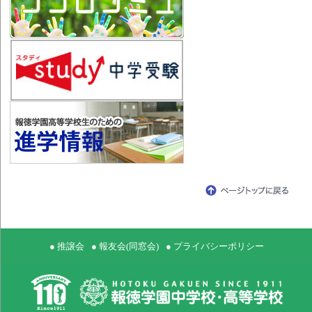
● 推譲会
● 報友会(同窓会)
● プライバシーポリシー