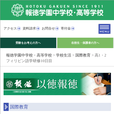
アクセス
資料請求
お問合せ
寄付金
受験をお考えの方へ
在校生・保護者の方へ
報徳学園中学校・高等学校
>
学校生活
>
国際教育
>
高1・2
フィリピン語学研修10日目
国際教育