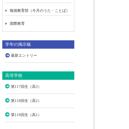
報徳教育部（今月のうた・ことば）
国際教育
学年の掲示板
最新エントリー
高等学校
第117回生（高3）
第118回生（高2）
第119回生（高1）