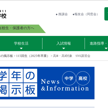
● 推譲会
●報友会（同窓会）
在校生・保護者の方へ
学校生活
入試情報
進路指導・
年の掲示板
>
115回生（2025年卒業）
>
高Ⅲ・高Ⅱ対象 SNS講習会