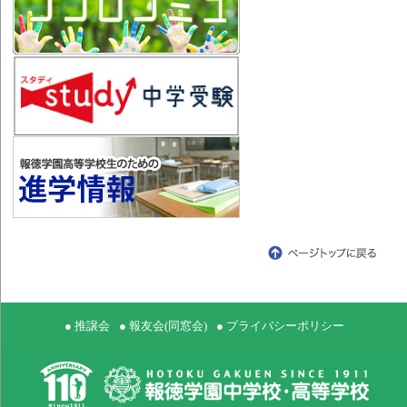
● 推譲会
● 報友会(同窓会)
● プライバシーポリシー