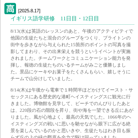
[2025.8.17]
イギリス語学研修 11日目・12日目
8/13(水)は英語のレッスンのあと、午後のアクティビティで
他国の生徒たちと混合のグループをつくり、ブライトンの
街中を歩きながら与えられた15箇所のポイントの写真を撮
影してまわり、その出来栄えを競うというイベントが実施
されました。チームワークとコミュニケーション能力を発
揮し、報徳の生徒たちのいるチームがみごと優勝しまし
た。景品にケーキやお菓子をたくさんもらい、嬉しそうに
チームで山分けしていました。
8/14(木)は午後から電車で１時間半ほどかけてイースト・サ
セックスにある歴史的な港町ヘイスティングスに観光に行
きました。博物館を見学して、ビーチでのんびりしたあと
は、220段の石の階段を昇り、街や海を一望できる丘にあが
りました。風が心地よく、最高の天気でした。1066年のヘ
イスティングズの戦いに思いを馳せながら眼下に広がる絶
景を楽しんでいるのかと思いきや、生徒たちはわき目も振
らず丘の上の緑の野原を全力で駆け回っていました。