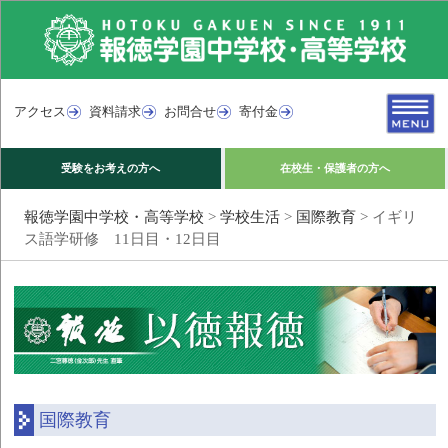
アクセス
資料請求
お問合せ
寄付金
受験をお考えの方へ
在校生・保護者の方へ
報徳学園中学校・高等学校
>
学校生活
>
国際教育
>
イギリ
ス語学研修 11日目・12日目
国際教育