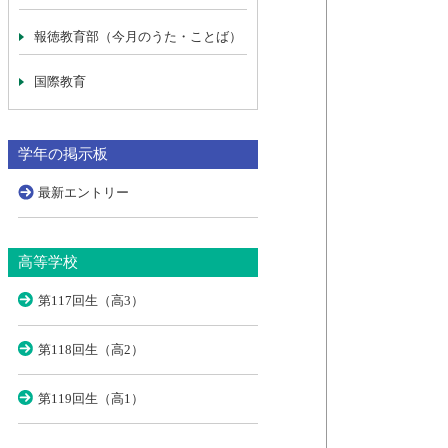
報徳教育部（今月のうた・ことば）
国際教育
学年の掲示板
最新エントリー
高等学校
第117回生（高3）
第118回生（高2）
第119回生（高1）