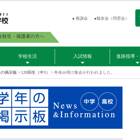
● 推譲会
●報友会（同窓会）
在校生・保護者の方へ
学校生活
入試情報
進路指導・
年の掲示板
>
120回生（中3）
>
冬休み明け集会が行われました。