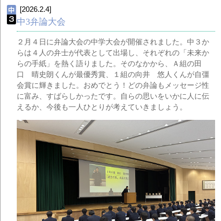
[2026.2.4]
中3弁論大会
２月４日に弁論大会の中学大会が開催されました。中３か
らは４人の弁士が代表として出場し、それぞれの「未来か
らの手紙」を熱く語りました。そのなかから、Ａ組の田
口 晴史朗くんが最優秀賞、１組の向井 悠人くんが自彊
会賞に輝きました。おめでとう！どの弁論もメッセージ性
に富み、すばらしかったです。自らの思いをいかに人に伝
えるか、今後も一人ひとりが考えていきましょう。