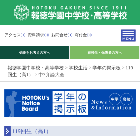
アクセス
資料請求
お問合せ
寄付金
受験をお考えの方へ
在校生・保護者の方へ
報徳学園中学校・高等学校
>
学校生活
>
学年の掲示板
>
119
回生（高1）
>
中3弁論大会
119回生（高1）