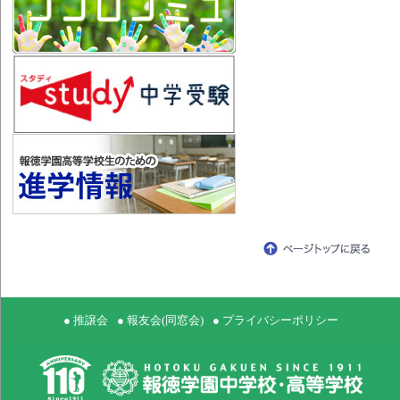
● 推譲会
● 報友会(同窓会)
● プライバシーポリシー