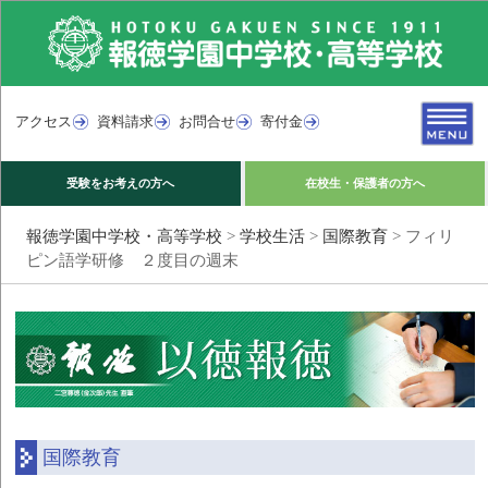
アクセス
資料請求
お問合せ
寄付金
受験をお考えの方へ
在校生・保護者の方へ
報徳学園中学校・高等学校
>
学校生活
>
国際教育
>
フィリ
ピン語学研修 ２度目の週末
国際教育