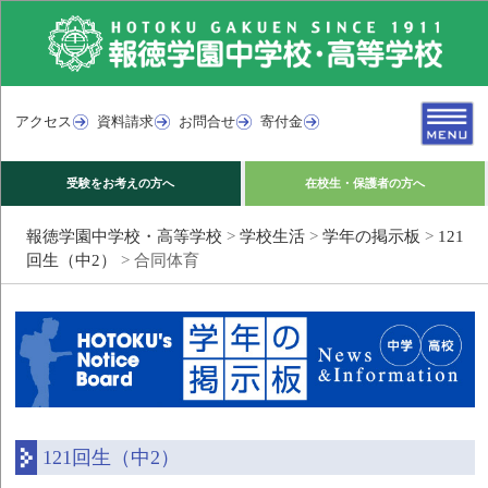
アクセス
資料請求
お問合せ
寄付金
受験をお考えの方へ
在校生・保護者の方へ
報徳学園中学校・高等学校
>
学校生活
>
学年の掲示板
>
121
回生（中2）
>
合同体育
121回生（中2）