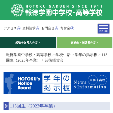
アクセス
資料請求
お問合せ
寄付金
受験をお考えの方へ
在校生・保護者の方へ
報徳学園中学校・高等学校
>
学校生活
>
学年の掲示板
>
113
回生（2023年卒業）
>
芸術鑑賞会
113回生（2023年卒業）