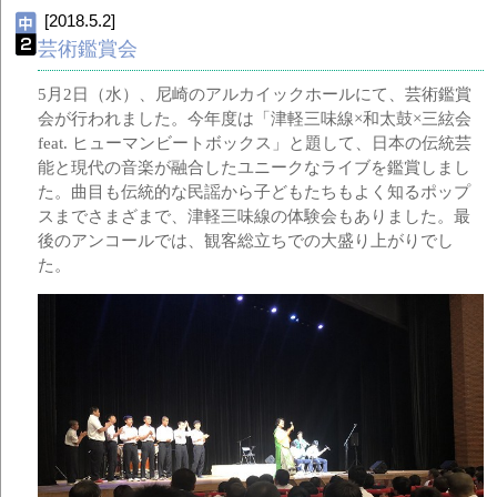
[2018.5.2]
芸術鑑賞会
5月2日（水）、尼崎のアルカイックホールにて、芸術鑑賞
会が行われました。今年度は「津軽三味線×和太鼓×三絃会
feat. ヒューマンビートボックス」と題して、日本の伝統芸
能と現代の音楽が融合したユニークなライブを鑑賞しまし
た。曲目も伝統的な民謡から子どもたちもよく知るポップ
スまでさまざまで、津軽三味線の体験会もありました。最
後のアンコールでは、観客総立ちでの大盛り上がりでし
た。