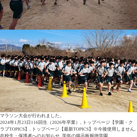
マラソン大会が行われました。
2024年1月23日
116回生（2026年卒業）
,
トップページ【学園・ク
ラブTOPICS】
,
トップページ【最新TOPICS】※今後使用しません
,
在校生・保護者へのお知らせ
,
学年の掲示板
報徳学園