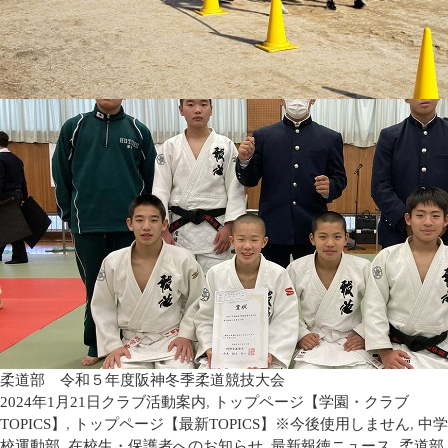
柔道部 令和５年度阪神冬季柔道競技大会
2024年1月21日
クラブ活動案内
,
トップページ【学園・クラブ
TOPICS】
,
トップページ【最新TOPICS】※今後使用しません
,
中学
校運動部
,
在校生・保護者へのお知らせ
,
最新報徳ニュース
,
柔道部