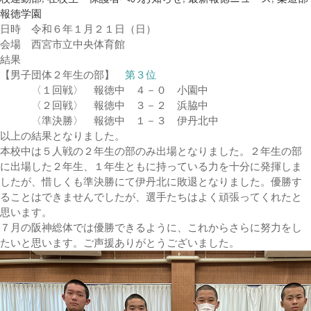
報徳学園
日時 令和６年１月２１日（日）
会場 西宮市立中央体育館
結果
【男子団体２年生の部】
第３位
〈１回戦〉 報徳中 ４－０ 小園中
〈２回戦〉 報徳中 ３－２ 浜脇中
〈準決勝〉 報徳中 １－３ 伊丹北中
以上の結果となりました。
本校中は５人戦の２年生の部のみ出場となりました。２年生の部
に出場した２年生、１年生ともに持っている力を十分に発揮しま
したが、惜しくも準決勝にて伊丹北に敗退となりました。優勝す
ることはできませんでしたが、選手たちはよく頑張ってくれたと
思います。
７月の阪神総体では優勝できるように、これからさらに努力をし
たいと思います。ご声援ありがとうございました。