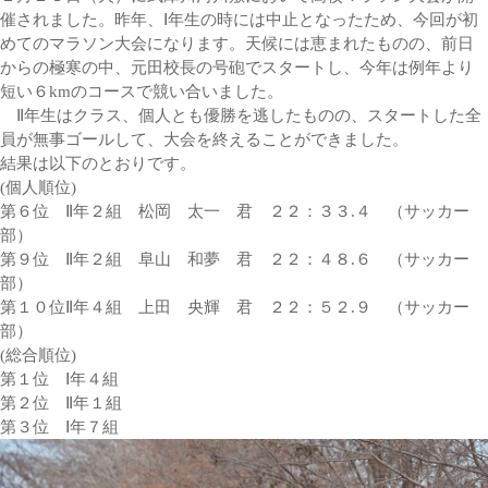
催されました。昨年、Ⅰ年生の時には中止となったため、今回が初
めてのマラソン大会になります。天候には恵まれたものの、前日
からの極寒の中、元田校長の号砲でスタートし、今年は例年より
短い６kmのコースで競い合いました。
Ⅱ年生はクラス、個人とも優勝を逃したものの、スタートした全
員が無事ゴールして、大会を終えることができました。
結果は以下のとおりです。
(個人順位)
第６位 Ⅱ年２組 松岡 太一 君 ２２：３３.４ （サッカー
部）
第９位 Ⅱ年２組 阜山 和夢 君 ２２：４８.６ （サッカー
部）
第１０位Ⅱ年４組 上田 央輝 君 ２２：５２.９ （サッカー
部）
(総合順位)
第１位 Ⅰ年４組
第２位 Ⅱ年１組
第３位 Ⅰ年７組