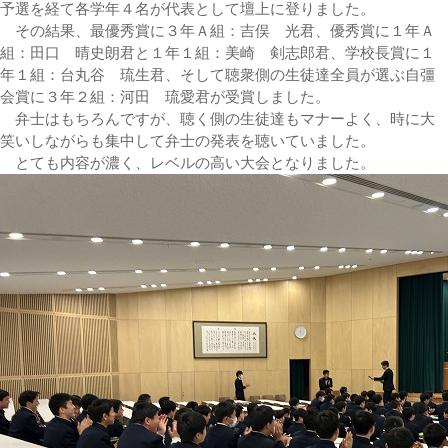
予選を経て各学年４名が代表として壇上に登りました。
その結果、最優秀賞に３年Ａ組：吉俣 光君、優秀賞に１年Ａ
組：田口 晴史朗君と１年１組：美崎 剣志郎君、学校長賞に１
年１組：台丸谷 琉生君、そして聴衆側の生徒達全員が選ぶ自彊
会賞に３年２組：河田 琉愛君が受賞しました。
弁士はもちろんですが、聴く側の生徒達もマナーよく、時に大
笑いしながらも集中して弁士の発表を聴いていました。
とても内容が濃く、レベルの高い大会となりました。