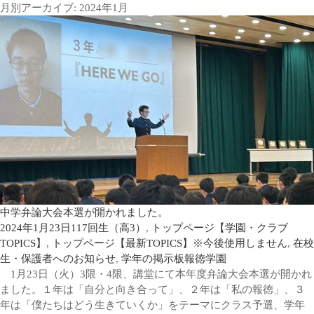
月別アーカイブ: 2024年1月
中学弁論大会本選が開かれました。
2024年1月23日
117回生（高3）
,
トップページ【学園・クラブ
TOPICS】
,
トップページ【最新TOPICS】※今後使用しません
,
在校
生・保護者へのお知らせ
,
学年の掲示板
報徳学園
1月23日（火）3限・4限、講堂にて本年度弁論大会本選が開かれ
ました。１年は「自分と向き合って」、２年は「私の報徳」、３
年は「僕たちはどう生きていくか」をテーマにクラス予選、学年