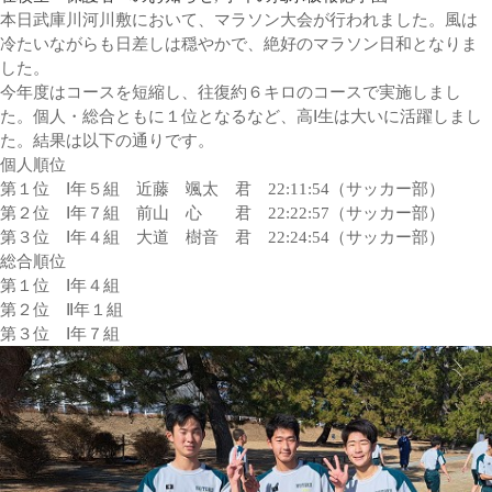
本日武庫川河川敷において、マラソン大会が行われました。風は
冷たいながらも日差しは穏やかで、絶好のマラソン日和となりま
した。
今年度はコースを短縮し、往復約６キロのコースで実施しまし
た。個人・総合ともに１位となるなど、高Ⅰ生は大いに活躍しまし
た。結果は以下の通りです。
個人順位
第１位 Ⅰ年５組 近藤 颯太 君 22:11:54（サッカー部）
第２位 Ⅰ年７組 前山 心 君 22:22:57（サッカー部）
第３位 Ⅰ年４組 大道 樹音 君 22:24:54（サッカー部）
総合順位
第１位 Ⅰ年４組
第２位 Ⅱ年１組
第３位 Ⅰ年７組