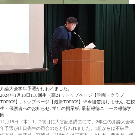
弁論大会学年予選が行われました。
2024年1月18日
118回生（高2）
,
トップページ【学園・クラブ
TOPICS】
,
トップページ【最新TOPICS】※今後使用しません
,
在校
生・保護者へのお知らせ
,
学年の掲示板
,
最新報徳ニュース
報徳学
園
12月18日（木）1、2限目に大谷記念講堂にて、2年生の弁論大会学
年予選が山口先生の司会のもと行われました。1組からは不破君、