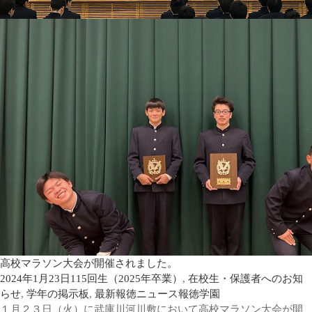
高校マラソン大会が開催されました。
2024年1月23日
115回生（2025年卒業）
,
在校生・保護者へのお知
らせ
,
学年の掲示板
,
最新報徳ニュース
報徳学園
１月２３日（火）に武庫川河川敷において高校マラソン大会が開