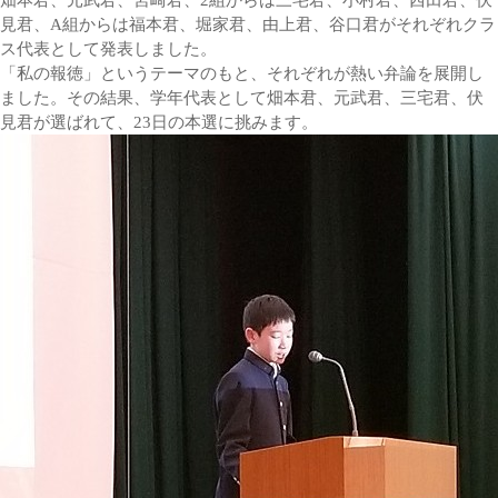
畑本君、元武君、宮崎君、2組からは三宅君、小村君、西田君、伏
見君、A組からは福本君、堀家君、由上君、谷口君がそれぞれクラ
ス代表として発表しました。
「私の報徳」というテーマのもと、それぞれが熱い弁論を展開し
ました。その結果、学年代表として畑本君、元武君、三宅君、伏
見君が選ばれて、23日の本選に挑みます。