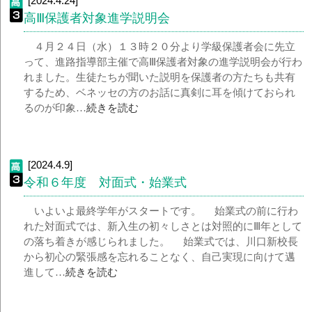
[2024.4.24]
高Ⅲ保護者対象進学説明会
４月２４日（水）１３時２０分より学級保護者会に先立
って、進路指導部主催で高Ⅲ保護者対象の進学説明会が行わ
れました。生徒たちが聞いた説明を保護者の方たちも共有
するため、ベネッセの方のお話に真剣に耳を傾けておられ
るのが印象…
続きを読む
[2024.4.9]
令和６年度 対面式・始業式
いよいよ最終学年がスタートです。 始業式の前に行わ
れた対面式では、新入生の初々しさとは対照的にⅢ年として
の落ち着きが感じられました。 始業式では、川口新校長
から初心の緊張感を忘れることなく、自己実現に向けて邁
進して…
続きを読む