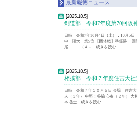
最新報徳ニュース
[2025.10.5]
剣道部 令和7年度第70回阪
日時 令和7年10月4日（土），10月5
中 陽大 第5位 【団体戦】準優勝 
尾 （４－…
続きを読む
[2025.10.5]
相撲部 令和７年度住吉大社
日時 令和７年１０月５日 会場 住吉大
人（３年） 中堅：谷脇 心奏（２年） 大
本 岳士…
続きを読む