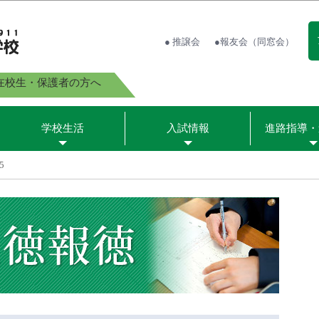
● 推譲会
●報友会（同窓会）
在校生・保護者の方へ
学校生活
入試情報
進路指導・
5