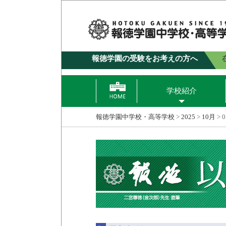
報徳学園の受験をお考えの方へ
学校紹介
報徳学園中学校・高等学校
>
2025
>
10月
>
0