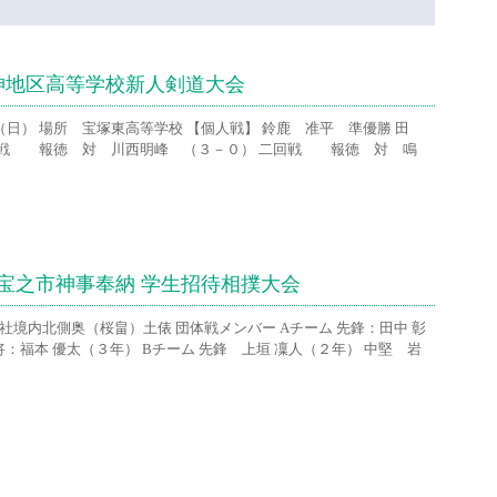
神地区高等学校新人剣道大会
日（日） 場所 宝塚東高等学校 【個人戦】 鈴鹿 准平 準優勝 田
一回戦 報徳 対 川西明峰 （３－０） 二回戦 報徳 対 鳴
宝之市神事奉納 学生招待相撲大会
社境内北側奥（桜畠）土俵 団体戦メンバー Aチーム 先鋒：田中 彰
将：福本 優太（３年） Bチーム 先鋒 上垣 凜人（２年） 中堅 岩