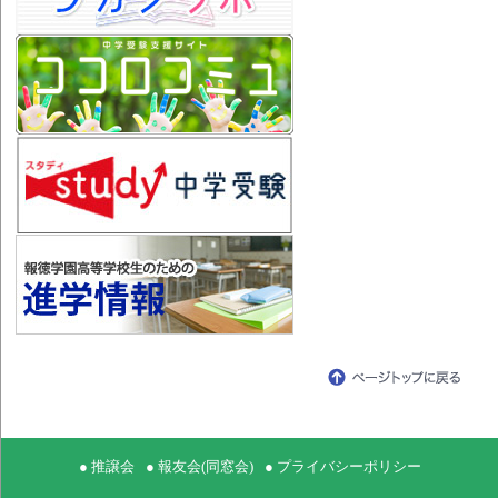
● 推譲会
● 報友会(同窓会)
● プライバシーポリシー