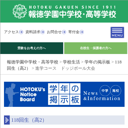
アクセス
資料請求
お問合せ
寄付金
受験をお考えの方へ
在校生・保護者の方へ
報徳学園中学校・高等学校
>
学校生活
>
学年の掲示板
>
118
回生（高2）
>
進学コース ドッジボール大会
118回生（高2）