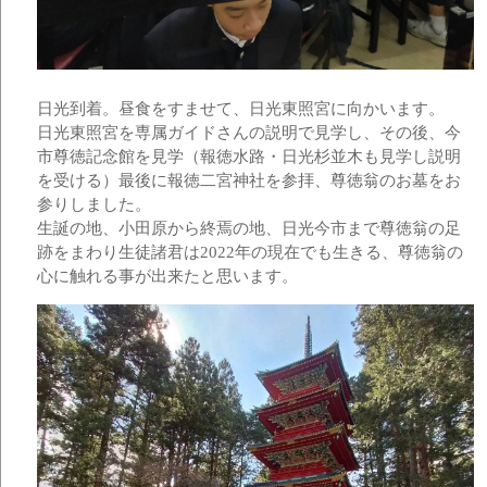
日光到着。昼食をすませて、日光東照宮に向かいます。
日光東照宮を専属ガイドさんの説明で見学し、その後、今
市尊徳記念館を見学（報徳水路・日光杉並木も見学し説明
を受ける）最後に報徳二宮神社を参拝、尊徳翁のお墓をお
参りしました。
生誕の地、小田原から終焉の地、日光今市まで尊徳翁の足
跡をまわり生徒諸君は2022年の現在でも生きる、尊徳翁の
心に触れる事が出来たと思います。