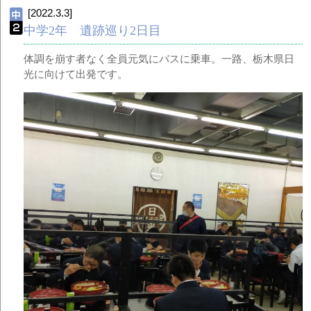
[2022.3.3]
中学2年 遺跡巡り2日目
体調を崩す者なく全員元気にバスに乗車。一路、栃木県日
光に向けて出発です。