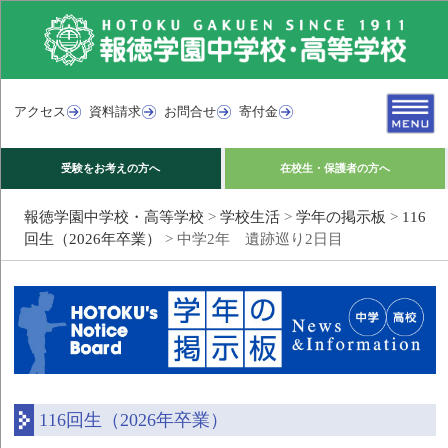
アクセス
資料請求
お問合せ
寄付金
受験をお考えの方へ
在校生・保護者の方へ
報徳学園中学校・高等学校
>
学校生活
>
学年の掲示板
>
116
回生（2026年卒業）
>
中学2年 遺跡巡り2日目
116回生（2026年卒業）