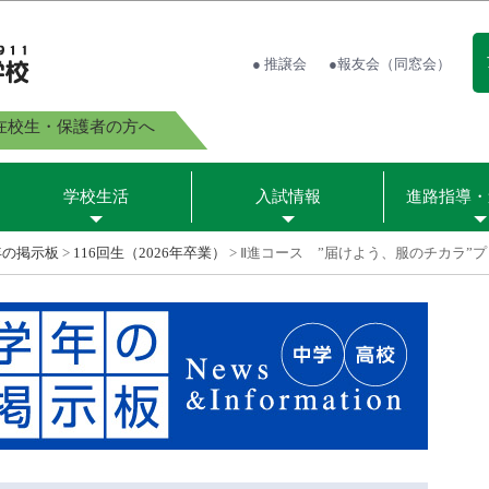
● 推譲会
●報友会（同窓会）
在校生・保護者の方へ
学校生活
入試情報
進路指導・
年の掲示板
>
116回生（2026年卒業）
>
Ⅱ進コース ”届けよう、服のチカラ”