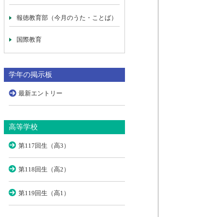
報徳教育部（今月のうた・ことば）
国際教育
学年の掲示板
最新エントリー
高等学校
第117回生（高3）
第118回生（高2）
第119回生（高1）