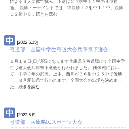
による３人団体で挑み、予選は２４射中１１中の４位通
過。 決勝トーナメントでは、準決勝１２射中１１中、決勝
１２射中９…
続きを読む
[2022.6.19]
弓道部 全国中学生弓道大会兵庫県予選会
６月１９日(日)明石にあります兵庫県立弓道場にて全国中学
生弓道大会兵庫県予選会が行われました。 団体戦におい
て、中学３年の武田、上本、西川が３６射中２５中で優勝
し、８月愛知県で行われます、全国大会の出場を決めまし
た。
続きを読む
[2022.5.8]
弓道部 兵庫県民スポーツ大会