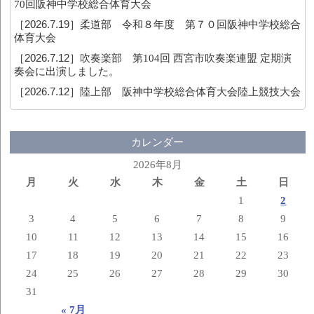
70回阪神中学校総合体育大会
［2026.7.19］
柔道部 令和８年度 第７０回阪神中学校総合
体育大会
［2026.7.12］
吹奏楽部 第104回 西宮市吹奏楽連盟 定期演
奏会に出演しました。
［2026.7.12］
陸上部 阪神中学校総合体育大会陸上競技大会
カレンダー
2026年8月
月
火
水
木
金
土
日
1
2
3
4
5
6
7
8
9
10
11
12
13
14
15
16
17
18
19
20
21
22
23
24
25
26
27
28
29
30
31
« 7月