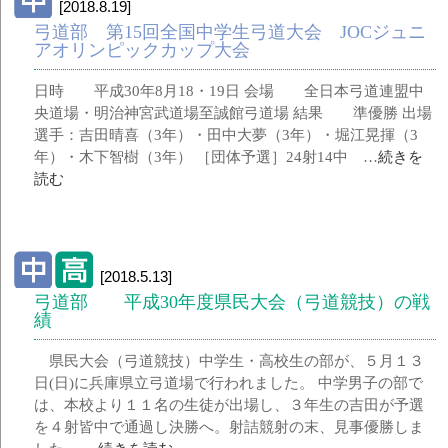
[2018.8.19]
弓道部 第15回全国中学生弓道大会 JOCジュニ
アオリンピックカップ大会
日時 平成30年8月18・19日 会場 全日本弓道連盟中
央道場・明治神宮武道場至誠館弓道場 結果 準優勝 出場
選手：吉田晴喜（3年）・田中大夢（3年）・堀江晃揮（3
年）・木下智樹（3年） ［団体予選］24射14中 …
続きを
読む
[2018.5.13]
弓道部 平成30年度県民大会（弓道競技）の戦
績
県民大会（弓道競技）中学生・高校生の部が、５月１３
日(日)に兵庫県立弓道場で行われました。 中学男子の部で
は、本校より１１名の生徒が出場し、３年生の吉田が予選
を４射皆中で通過し決勝へ。射詰競射の末、見事優勝しま