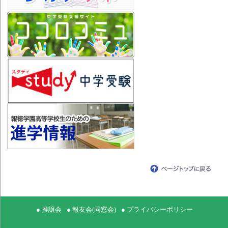
● 推譲会
● 報友会(同窓会)
● プライバシーポリシー