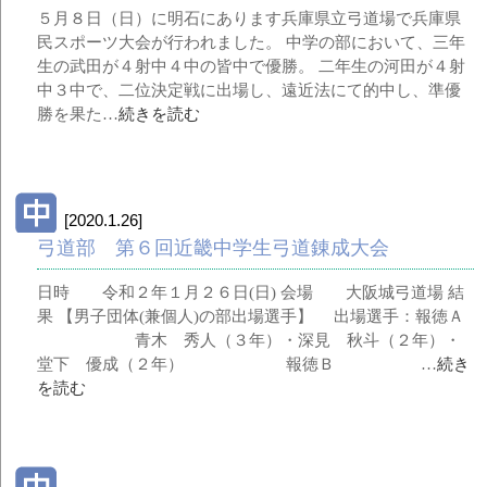
５月８日（日）に明石にあります兵庫県立弓道場で兵庫県
民スポーツ大会が行われました。 中学の部において、三年
生の武田が４射中４中の皆中で優勝。 二年生の河田が４射
中３中で、二位決定戦に出場し、遠近法にて的中し、準優
勝を果た…
続きを読む
[2020.1.26]
弓道部 第６回近畿中学生弓道錬成大会
日時 令和２年１月２６日(日) 会場 大阪城弓道場 結
果 【男子団体(兼個人)の部出場選手】 出場選手：報徳Ａ
青木 秀人（３年）・深見 秋斗（２年）・
堂下 優成（２年） 報徳Ｂ …
続き
を読む