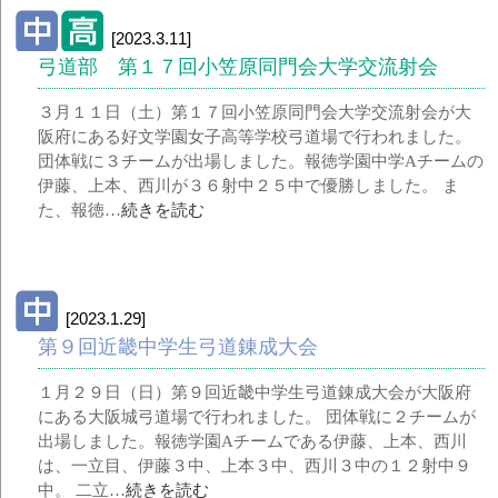
[2023.3.11]
弓道部 第１７回小笠原同門会大学交流射会
３月１１日（土）第１７回小笠原同門会大学交流射会が大
阪府にある好文学園女子高等学校弓道場で行われました。
団体戦に３チームが出場しました。報徳学園中学Aチームの
伊藤、上本、西川が３６射中２５中で優勝しました。 ま
た、報徳…
続きを読む
[2023.1.29]
第９回近畿中学生弓道錬成大会
１月２９日（日）第９回近畿中学生弓道錬成大会が大阪府
にある大阪城弓道場で行われました。 団体戦に２チームが
出場しました。報徳学園Aチームである伊藤、上本、西川
は、一立目、伊藤３中、上本３中、西川３中の１２射中９
中。 二立…
続きを読む