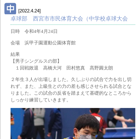
[2022.4.24]
卓球部 西宮市市民体育大会（中学校卓球大会
日時 令和4年4月24日
会場 浜甲子園運動公園体育館
結果
【男子シングルスの部】
１回戦敗退 高橋大河 田村悠真 髙野圓太朗
２年生３人が出場しました。久しぶりの試合で力を出し切
れず、また、上級生との力の差も感じさせられる試合とな
りました。この試合の反省を踏まえて基礎的なところから
しっかり練習していきます。