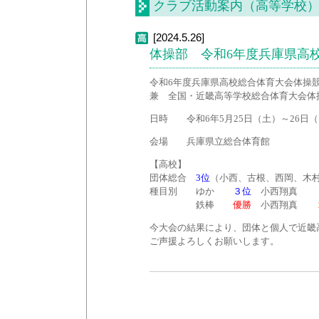
クラブ活動案内（高等学校
[2024.5.26]
体操部 令和6年度兵庫県高
令和6年度兵庫県高校総合体育大会体操
兼 全国・近畿高等学校総合体育大会体
日時 令和6年5月25日（土）～26日
会場 兵庫県立総合体育館
【高校】
団体総合
3位
（小西、古根、西岡、木
種目別 ゆか
３位
小西翔真
鉄棒
優勝
小西翔真
今大会の結果により、団体と個人で近畿
ご声援よろしくお願いします。