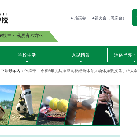
● 推譲会
●報友会（同窓会）
在校生・保護者の方へ
学校生活
入試情報
進路指導・
ラブ活動案内
>
体操部 令和6年度兵庫県高校総合体育大会体操競技選手権大