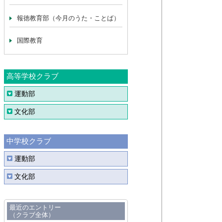
報徳教育部（今月のうた・ことば）
国際教育
高等学校クラブ
運動部
文化部
中学校クラブ
運動部
文化部
最近のエントリー
（クラブ全体）