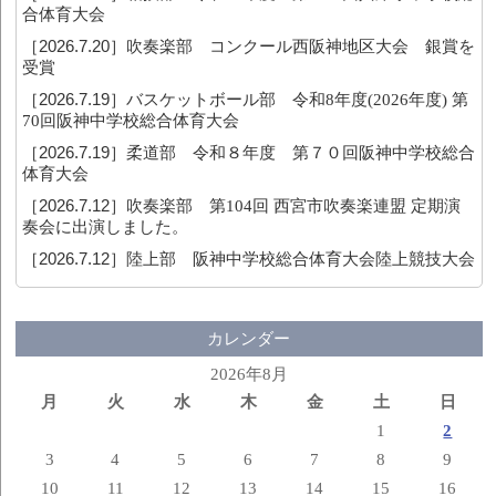
合体育大会
［2026.7.20］
吹奏楽部 コンクール西阪神地区大会 銀賞を
受賞
［2026.7.19］
バスケットボール部 令和8年度(2026年度) 第
70回阪神中学校総合体育大会
［2026.7.19］
柔道部 令和８年度 第７０回阪神中学校総合
体育大会
［2026.7.12］
吹奏楽部 第104回 西宮市吹奏楽連盟 定期演
奏会に出演しました。
［2026.7.12］
陸上部 阪神中学校総合体育大会陸上競技大会
カレンダー
2026年8月
月
火
水
木
金
土
日
1
2
3
4
5
6
7
8
9
10
11
12
13
14
15
16