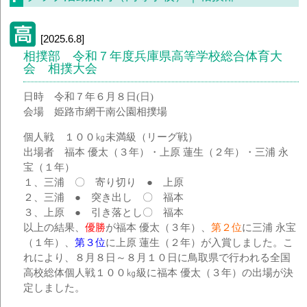
[2025.6.8]
相撲部 令和７年度兵庫県高等学校総合体育大
会 相撲大会
日時 令和７年６月８日(日)
会場 姫路市網干南公園相撲場
個人戦 １００㎏未満級（リーグ戦）
出場者 福本 優太（３年）・上原 蓮生（２年）・三浦 永
宝（１年）
１、三浦 〇 寄り切り ● 上原
２、三浦 ● 突き出し 〇 福本
３、上原 ● 引き落とし〇 福本
以上の結果、
優勝
が福本 優太（３年）、
第２位
に三浦 永宝
（１年）、
第３位
に上原 蓮生（２年）が入賞しました。こ
れにより、８月８日～８月１０日に鳥取県で行われる全国
高校総体個人戦１００㎏級に福本 優太（３年）の出場が決
定しました。