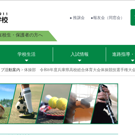
● 推譲会
●報友会（同窓会）
在校生・保護者の方へ
学校生活
入試情報
進路指導・
ラブ活動案内
>
体操部 令和8年度兵庫県高校総合体育大会体操競技選手権大