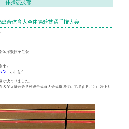
）｜体操競技部
校総合体育大会体操競技選手権大会
土）
会体操競技予選会
高木）
３位
小川悠仁
場が決まりました。
５名が近畿高等学校総合体育大会体操競技に出場することに決まり