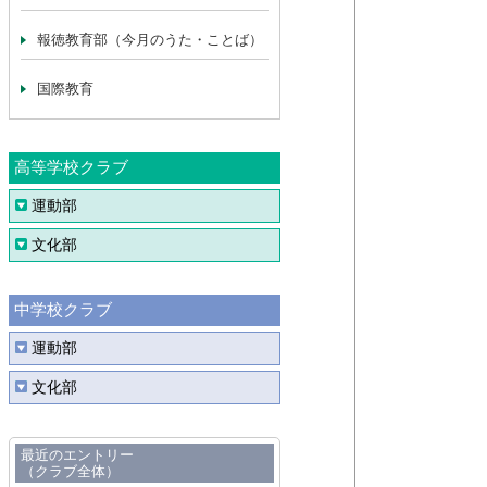
報徳教育部（今月のうた・ことば）
国際教育
高等学校クラブ
運動部
文化部
中学校クラブ
運動部
文化部
最近のエントリー
（クラブ全体）