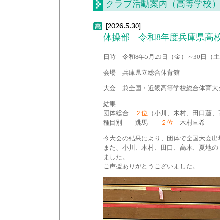
クラブ活動案内（高等学校
[2026.5.30]
体操部 令和8年度兵庫県高
日時 令和8年5月29日（金）～30日（
会場 兵庫県立総合体育館
大会 兼全国・近畿高等学校総合体育大
結果
団体総合
２位
（小川、木村、田口蓮、
種目別 跳馬
２位
木村亘希
今大会の結果により、団体で全国大会出
また、小川、木村、田口、高木、夏地の
ました。
ご声援ありがとうございました。