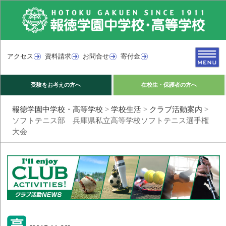
アクセス
資料請求
お問合せ
寄付金
受験をお考えの方へ
在校生・保護者の方へ
報徳学園中学校・高等学校
>
学校生活
>
クラブ活動案内
>
ソフトテニス部 兵庫県私立高等学校ソフトテニス選手権
大会