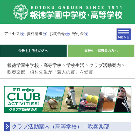
アクセス
資料請求
お問合せ
寄付金
受験をお考えの方へ
在校生・保護者の方へ
報徳学園中学校・高等学校
>
学校生活
>
クラブ活動案内
>
吹奏楽部 植村先生が「若人の賞」を受賞
クラブ活動案内（高等学校）｜吹奏楽部