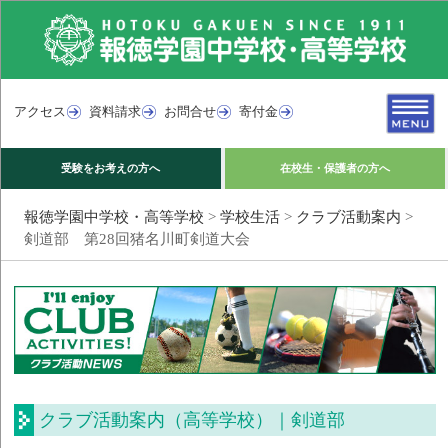
アクセス
資料請求
お問合せ
寄付金
受験をお考えの方へ
在校生・保護者の方へ
報徳学園中学校・高等学校
>
学校生活
>
クラブ活動案内
>
剣道部 第28回猪名川町剣道大会
クラブ活動案内（高等学校）｜剣道部