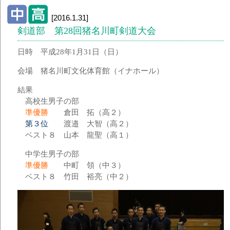
[2016.1.31]
剣道部 第28回猪名川町剣道大会
日時 平成28年1月31日（日）
会場 猪名川町文化体育館（イナホール）
結果
高校生男子の部
準優勝
倉田 拓（高２）
第３位
渡邉 大智（高２）
ベスト８ 山本 龍聖（高１）
中学生男子の部
準優勝
中町 領（中３）
ベスト８ 竹田 裕亮（中２）