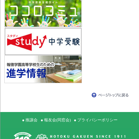
● 推譲会
● 報友会(同窓会)
● プライバシーポリシー