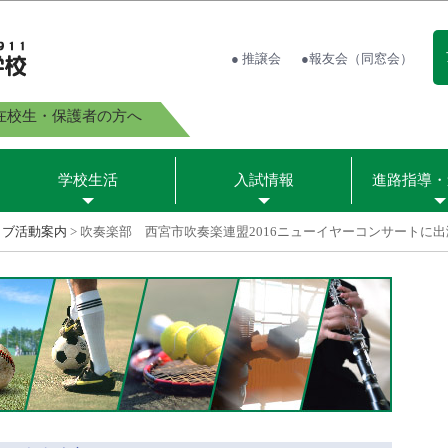
● 推譲会
●報友会（同窓会）
在校生・保護者の方へ
学校生活
入試情報
進路指導・
ラブ活動案内
>
吹奏楽部 西宮市吹奏楽連盟2016ニューイヤーコンサートに出