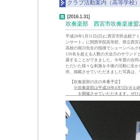
クラブ活動案内（高等学校
[2016.1.31]
吹奏楽部 西宮市吹奏楽連盟2
平成28年1月31日(日)に西宮市民会館
ンサート』に関西学院高等部、県立西宮
高校の堀川先生の指揮でシェーンベルク
150名を超える人数の大迫力のサウン
露することができました。今年度の合同
ただいた様々な刺激を今後の活動に生か
尚、掲載させていただきました写真は、
【吹奏楽部の次の本番予定】
※吹奏楽部は平成28年4月5日(火)
を開催させていただきます。ぜひお