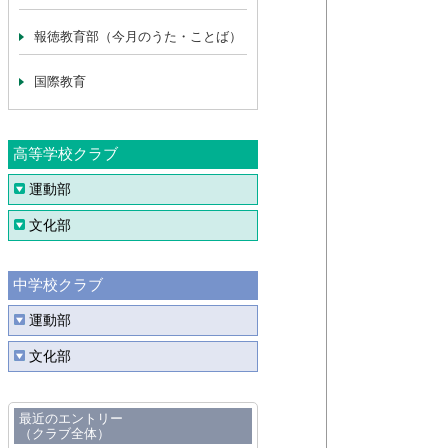
報徳教育部（今月のうた・ことば）
国際教育
高等学校クラブ
運動部
文化部
中学校クラブ
運動部
文化部
最近のエントリー
（クラブ全体）