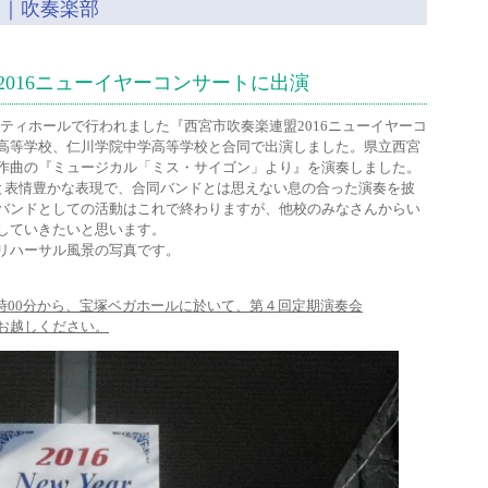
）｜吹奏楽部
016ニューイヤーコンサートに出演
アミティホールで行われました『西宮市吹奏楽連盟2016ニューイヤーコ
高等学校、仁川学院中学高等学校と合同で出演しました。県立西宮
作曲の『ミュージカル「ミス・サイゴン」より』を演奏しました。
ドと表情豊かな表現で、合同バンドとは思えない息の合った演奏を披
バンドとしての活動はこれで終わりますが、他校のみなさんからい
していきたいと思います。
リハーサル風景の写真です。
14時00分から、宝塚ベガホールに於いて、第４回定期演奏会
越しください。