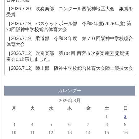
［2026.7.20］
吹奏楽部 コンクール西阪神地区大会 銀賞を
受賞
［2026.7.19］
バスケットボール部 令和8年度(2026年度) 第
70回阪神中学校総合体育大会
［2026.7.19］
柔道部 令和８年度 第７０回阪神中学校総合
体育大会
［2026.7.12］
吹奏楽部 第104回 西宮市吹奏楽連盟 定期演
奏会に出演しました。
［2026.7.12］
陸上部 阪神中学校総合体育大会陸上競技大会
カレンダー
2026年8月
月
火
水
木
金
土
日
1
2
3
4
5
6
7
8
9
10
11
12
13
14
15
16