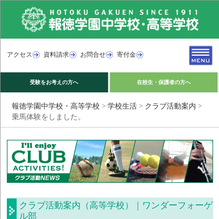
アクセス
資料請求
お問合せ
寄付金
受験をお考えの方へ
在校生・保護者の方へ
報徳学園中学校・高等学校
>
学校生活
>
クラブ活動案内
>
乗馬体験をしました。
クラブ活動案内（高等学校）｜ワンダーフォーゲ
ル部